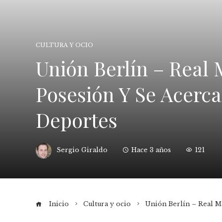
CULTURA Y OCIO
Unión Berlín – Real 
Posesión Y Se Acerca
Deportes
Sergio Giraldo
Hace 3 años
121
Inicio
Cultura y ocio
Unión Berlín – Real Ma