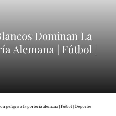
s Blancos Dominan La
ía Alemana | Fútbol |
on peligro a la portería alemana | Fútbol | Deportes