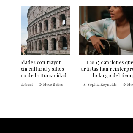
or
Las 15 canciones que más
Cómo a
tios
artistas han reinterpretado a
participac
idad
lo largo del tiempo
Grammy 2027
días
Sophia Reynolds
Hace 4 días
Claudia Azeve