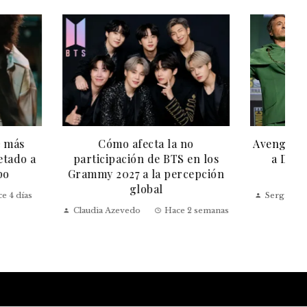
fecta la no
Avengers: Doomsday presenta
ión de BTS en los
a Doctor Doom como el
 a la percepción
enemigo definitivo
global
Sergio Giraldo
Hace 2 semanas
do
Hace 2 semanas