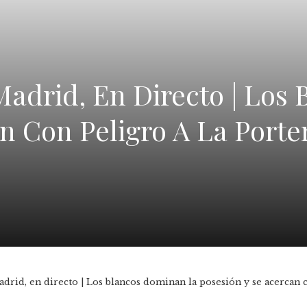
Madrid, En Directo | Lo
n Con Peligro A La Porter
drid, en directo | Los blancos dominan la posesión y se acercan c