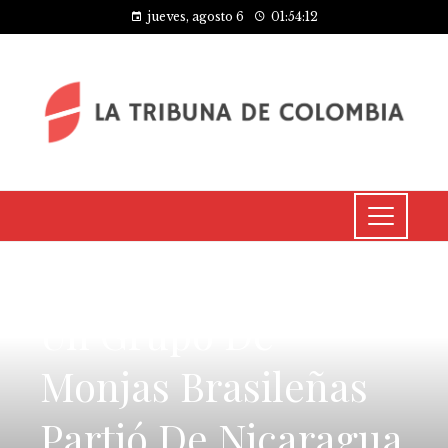
jueves, agosto 6
01:54:12
CULTURA Y OCIO
Un Grupo De
Monjas Brasileñas
Partió De Nicaragua