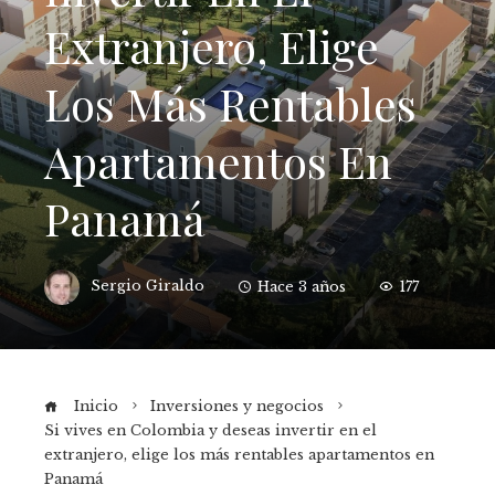
Extranjero, Elige
Los Más Rentables
Apartamentos En
Panamá
Sergio Giraldo
Hace 3 años
177
Inicio
Inversiones y negocios
Si vives en Colombia y deseas invertir en el
extranjero, elige los más rentables apartamentos en
Panamá