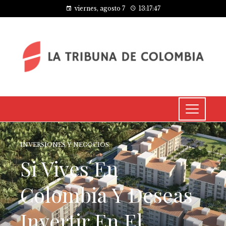
viernes, agosto 7
13:17:48
INVERSIONES Y NEGOCIOS
Si Vives En
Colombia Y Deseas
Invertir En El