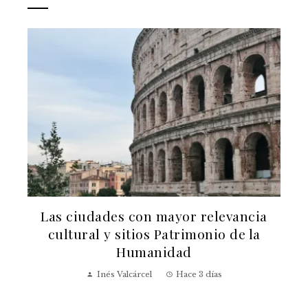
iudades con mayor relevancia
Las 15 canci
ral y sitios Patrimonio de la
reinterpreta
Humanidad
Sophi
Inés Valcárcel
Hace 3 días