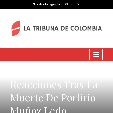
sábado, agosto 8
12:13:21
CULTURA Y OCIO
Reacciones Tras La
Muerte De Porfirio
Muñoz Ledo