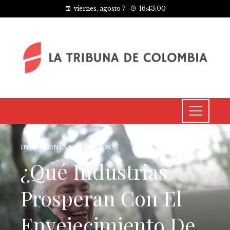
viernes, agosto 7
16:43:01
INVERSIONES Y NEGOCIOS
¿Qué Industrias
Prosperan Con El
Envejecimiento De