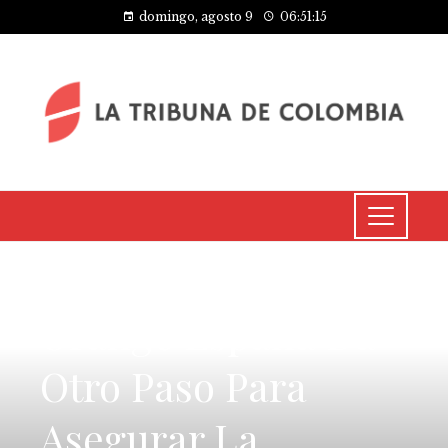
domingo, agosto 9
06:51:16
INVERSIONES Y NEGOCIOS
Orange España Da
Otro Paso Para
Asegurar La