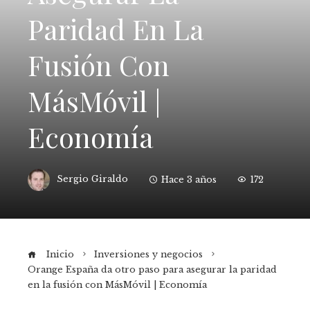
Paridad En La
Fusión Con
MásMóvil |
Economía
Sergio Giraldo
Hace 3 años
172
Inicio
Inversiones y negocios
Orange España da otro paso para asegurar la paridad
en la fusión con MásMóvil | Economía