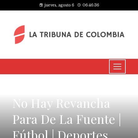
jueves, agosto 6
06:46:36
CULTURA Y OCIO
No Hay Revancha
Para De La Fuente |
Fútbol | Deportes