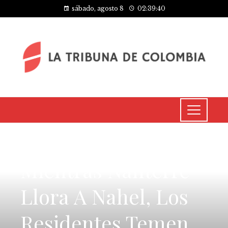
sábado, agosto 8
02:39:40
CULTURA Y OCIO
Mientras Nanterre
Llora A Nahel, Los
Residentes Temen