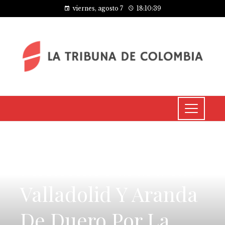
viernes, agosto 7
18:10:40
INVERSIONES Y NEGOCIOS
Michelin Parará En
Valladolid Y Aranda
De Duero Por La