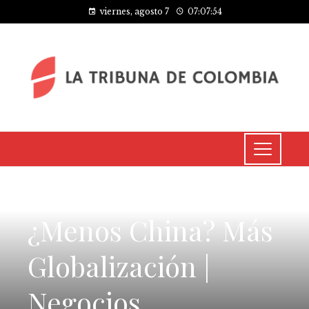
viernes, agosto 7
07:07:54
INVERSIONES Y NEGOCIOS
¿Menos China? Más
Globalización |
Negocios