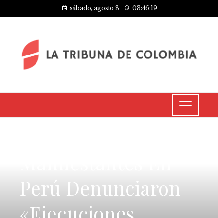
sábado, agosto 8
03:46:20
CULTURA Y OCIO
Manifestantes En
Perú Denunciaron
«ejecuciones