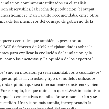
de inflación comúnmente utilizados en el análisis
son observables, la brecha de producción (el output
esta incertidumbre, Dan Tarullo recomendaba, entre otras
mica de los miembros del consejo de gobierno de la
banqueros centrales que también expresaron su
del BCE de febrero de 2022 reflejaban dudas sobre la
es para explicar la evolución de la inflación, y la
, como las encuestas y “la opinión de los expertos”.
os” sino en modelos, ya sean cuantitativos o cualitativos?
 que ampliar la variedad y tipo de modelos utilizados
bo, toda opinión que sea internamente consistente y bien
. Por ejemplo, los que opinaban que el
shock
inflacionista
que las expectativas de inflación se desanclarían y se
a sucedido. Una visión más amplia, incorporando la
ara entender la transitoriedad del episodio.