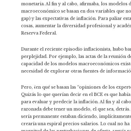
monetaria. Al fin y al cabo, afirmaba, los modelos 
macroeconómico se basan en dos variables que no 
gap) y las expectativas de inflación. Para paliar 
cosas, aumentar la diversidad profesional y acadé
Reserva Federal.
Durante el reciente episodio inflacionista, hubo 
perplejidad. Por ejemplo, las actas de la reunión 
capacidad de los modelos macroeconómicos existent
necesidad de explorar otras fuentes de información
Pero, ¿en qué se basan las “opiniones de los expert
Quizás lo que querían decir en el BCE es que había
para evaluar y predecir la inflación. Al fin y al ca
razonada debe tener un modelo, el que sea, detrás
sería permanente estaban diciendo, implícitamente, 
crearía una espiral precios-salarios. Lo cual no h
magnitud de las perturbaciones de oferta, servía p