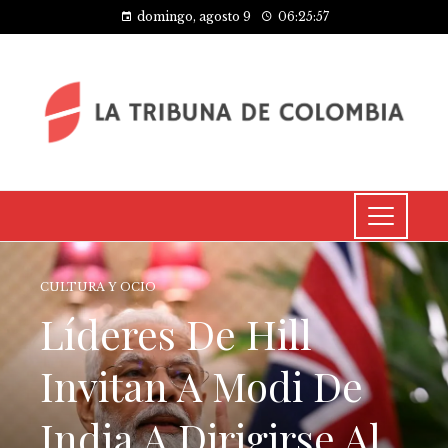
domingo, agosto 9
06:25:58
CULTURA Y OCIO
Líderes De Hill
Invitan A Modi De
India A Dirigirse Al