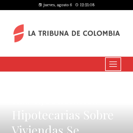
jueves, agosto 6
12:21:08
INVERSIONES Y NEGOCIOS
Las Ejecuciones
Hipotecarias Sobre
Viviendas Se