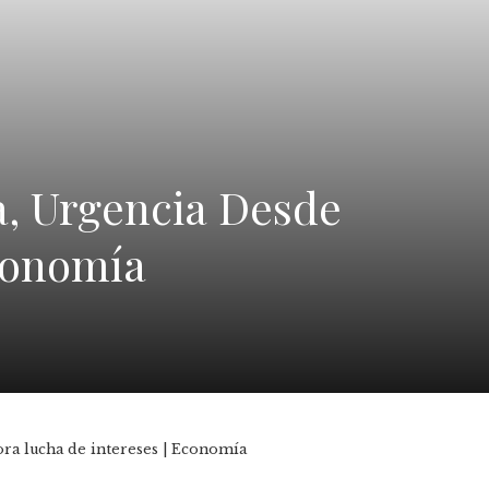
a, Urgencia Desde
conomía
ora lucha de intereses | Economía