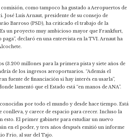
la comisión, como tampoco ha gustado a Aeropuertos de
. José Luís Arnaut, presidente de su consejo de
ão Barroso (PSD), ha criticado el trabajo de la
. “Es un proyecto muy ambicioso mayor que Frankfurt,
o paga”, declaró en una entrevista en la TVI. Arnaut ha
Alcochete.
s (3.200 millones para la primera pista y siete años de
ndría de los ingresos aeroportuarios. “Además el
 fuente de financiación si hay interés en usarla”,
donde lamentó que el Estado está “en manos de ANA”.
conocidas por todo el mundo y desde hace tiempo. Está
e conlleva, y carece de espacio para crecer. Incluso la
n esto. El primer gabinete para estudiar un nuevo
ún en el poder, y tres años después emitió un informe
o Frio, al sur del Tajo.