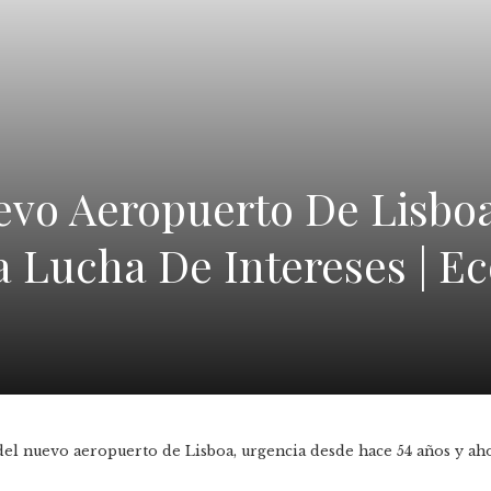
evo Aeropuerto De Lisbo
a Lucha De Intereses | E
del nuevo aeropuerto de Lisboa, urgencia desde hace 54 años y ah