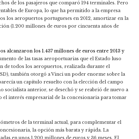
chos de los pasajeros que comparó 194 terminales. Pero
ntables de Europa, lo que ha permitido a la empresa
dos los aeropuertos portugueses en 2012, amortizar en la
ción (1.200 millones de euros por cincuenta años de
sos alcanzaron los 1.437 millones de euros entre 2013 y
aumento de las tasas aeroportuarias que el Estado luso
n de todos los aeropuertos, realizada durante el
SD), también otorgó a Vinci un poder enorme sobre la
arecía un capítulo resuelto con la elección del campo
o socialista anterior, se desechó y se reabrió de nuevo a
go el interés empresarial de la concesionaria para tomar
kilómetros de la terminal actual, para complementar el
oncesionaria, la opción más barata y rápida. La
adas en unos 1.200 millones de euros y 36 meses. El