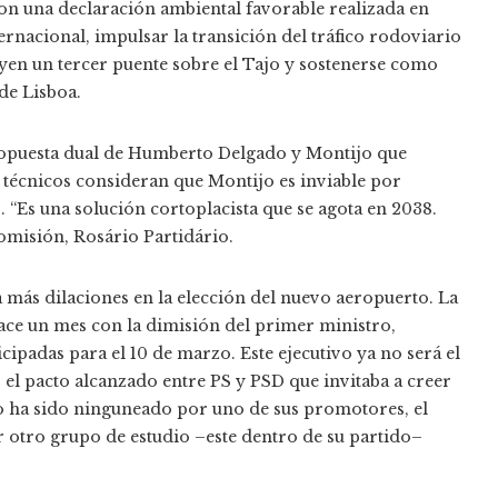
con una declaración ambiental favorable realizada en
ernacional, impulsar la transición del tráfico rodoviario
uyen un tercer puente sobre el Tajo y sostenerse como
de Lisboa.
 propuesta dual de Humberto Delgado y Montijo que
s técnicos consideran que Montijo es inviable por
 “Es una solución cortoplacista que se agota en 2038.
comisión, Rosário Partidário.
 más dilaciones en la elección del nuevo aeropuerto. La
s hace un mes con la dimisión del primer ministro,
cipadas para el 10 de marzo. Este ejecutivo ya no será el
 el pacto alcanzado entre PS y PSD que invitaba a creer
to ha sido ninguneado por uno de sus promotores, el
r otro grupo de estudio –este dentro de su partido–