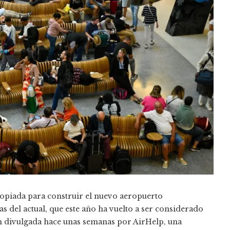
ropiada para construir el nuevo aeropuerto
as del actual, que este año ha vuelto a ser considerado
ón divulgada hace unas semanas por AirHelp, una