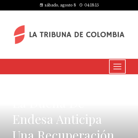
sábado, agosto 8
04:18:15
INVERSIONES Y NEGOCIOS
La Dueña De
Endesa Anticipa
Una Recuperación