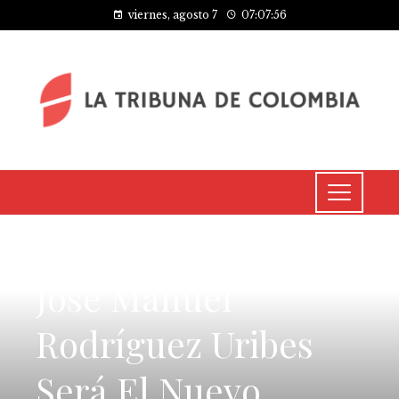
viernes, agosto 7
07:07:56
CULTURA Y OCIO
José Manuel
Rodríguez Uribes
Será El Nuevo