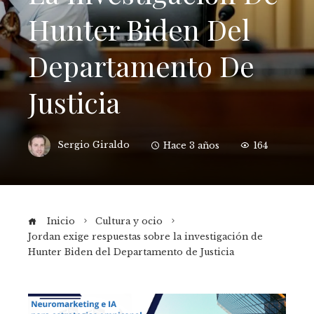
Hunter Biden Del
Departamento De
Justicia
Sergio Giraldo
Hace 3 años
164
Inicio
Cultura y ocio
Jordan exige respuestas sobre la investigación de
Hunter Biden del Departamento de Justicia