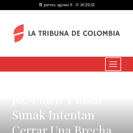
jueves, agosto 6
16:22:22
CULTURA Y OCIO
Joe Biden Y Rishi
Sunak Intentan
Cerrar Una Brecha