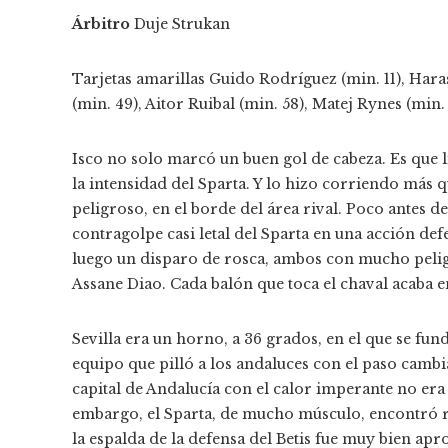
Árbitro
Duje Strukan
Tarjetas amarillas
Guido Rodríguez (min. 11), Haras
(min. 49), Aitor Ruibal (min. 58), Matej Rynes (min.
Isco no solo marcó un buen gol de cabeza. Es que 
la intensidad del Sparta. Y lo hizo corriendo más 
peligroso, en el borde del área rival. Poco antes de
contragolpe casi letal del Sparta en una acción defe
luego un disparo de rosca, ambos con mucho peligr
Assane Diao. Cada balón que toca el chaval acaba en
Sevilla era un horno, a 36 grados, en el que se fun
equipo que pilló a los andaluces con el paso cambia
capital de Andalucía con el calor imperante no era
embargo, el Sparta, de mucho músculo, encontró ráp
la espalda de la defensa del Betis fue muy bien a