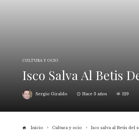
CULTURA Y OCIO
Isco Salva Al Betis D
Sergio Giraldo
Hace 3 años
129
Inicio
Cultura y ocio
Isco salva al Betis del