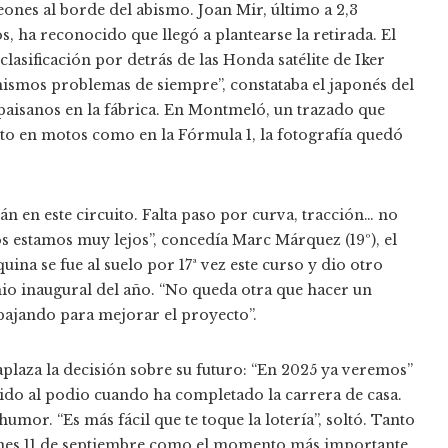
eones al borde del abismo. Joan Mir, último a 2,3
, ha reconocido que llegó a plantearse la retirada. El
lasificación por detrás de las Honda satélite de Iker
smos problemas de siempre”, constataba el japonés del
 paisanos en la fábrica. En Montmeló, un trazado que
to en motos como en la Fórmula 1, la fotografía quedó
n en este circuito. Falta paso por curva, tracción… no
s estamos muy lejos”, concedía Marc Márquez (19º), el
ina se fue al suelo por 17ª vez este curso y dio otro
mio inaugural del año. “No queda otra que hacer un
abajando para mejorar el proyecto”.
aza la decisión sobre su futuro: “En 2025 ya veremos”
do al podio cuando ha completado la carrera de casa.
umor. “Es más fácil que te toque la lotería”, soltó. Tanto
nes 11 de septiembre como el momento más importante