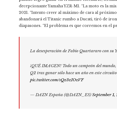
decepcionante Yamaha YZR-M1. “La moto es la mism
2021. “Intento creer al máximo de cara al próxim
abandonará el Titanic rumbo a Ducati, tiró de ironí
diapasones. “El problema es que corremos en el pres
La desesperación de Fabio Quartararo con s
¡QUÉ IMAGEN! Todo un campeón del mundo, tot
Q2 tras ganar sólo hace un año en este circuit
pic.twitter.com/sQz3zIOzVF
— DAZN España (@DAZN_ES)
September 1,