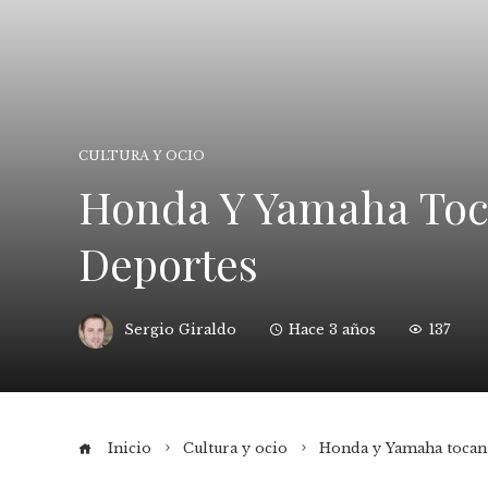
CULTURA Y OCIO
Honda Y Yamaha Toc
Deportes
Sergio Giraldo
Hace 3 años
137
Inicio
Cultura y ocio
Honda y Yamaha tocan