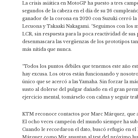
La crisis asiática en MotoGP ha puesto a tres camp
segundos de la cabeza en el día de su 26 cumpleaños
ganador de la corona en 2020 con Suzuki cerró la c
Lecuona y Takaaki Nakagami. “Seguimos con los mi
LCR, sin respuesta para la poca reactividad de sus
desenmascara las vergüenzas de los prototipos tan
más nítida que nunca.
“Todos los puntos débiles que tenemos este año está
hay excusa. Los otros están funcionando y nosotro
único que se acercó a las Yamaha. Sin forzar la máqu
susto al dolerse del pulgar dañado en el gran pre
ejercicio mental, tomárselo con calma y seguir tr
KTM reconoce contactos por Marc Márquez, que apl
El ocho veces campeón del mundo siempre ha subi
Cuando le recordaron el dato, buscó refugio en el h
Márquez como Mir apuntan al test del próximo lu