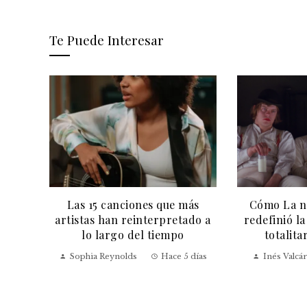
Te Puede Interesar
or
Las 15 canciones que más
Cómo La n
tios
artistas han reinterpretado a
redefinió la
idad
lo largo del tiempo
totalita
días
Sophia Reynolds
Hace 5 días
Inés Valcár