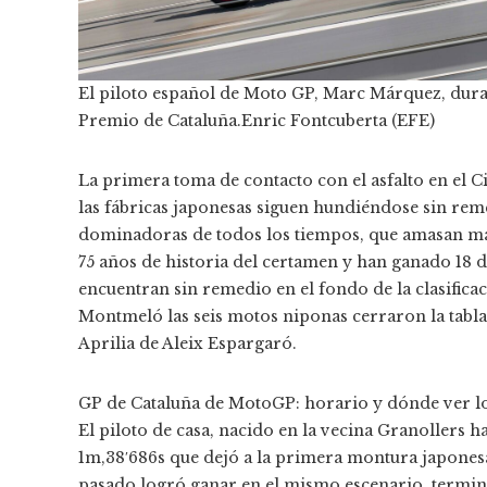
El piloto español de Moto GP, Marc Márquez, dura
Premio de Cataluña.
Enric Fontcuberta (EFE)
La primera toma de contacto con el asfalto en el C
las fábricas japonesas siguen hundiéndose sin re
dominadoras de todos los tiempos, que amasan más d
75 años de historia del certamen y han ganado 18 d
encuentran sin remedio en el fondo de la clasificac
Montmeló las seis motos niponas cerraron la tabla
Aprilia de Aleix Espargaró.
GP de Cataluña de MotoGP: horario y dónde ver lo
El piloto de casa, nacido en la vecina Granollers h
1m,38′686s que dejó a la primera montura japonesa
pasado logró ganar en el mismo escenario, termin