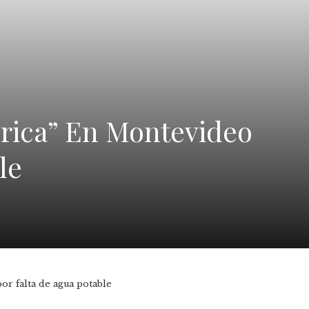
rica” En Montevideo
le
r falta de agua potable