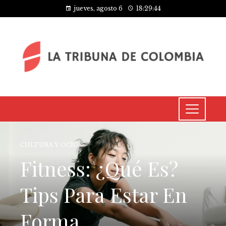
jueves, agosto 6
18:29:45
CULTURA Y OCIO
Fitness: ¿Qué Es?
Tips Para Estar En
Forma