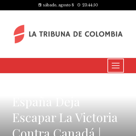
sábado, agosto 8
23:44:50
CULTURA Y OCIO
España Deja
Escapar La Victoria
Contra Canadá |