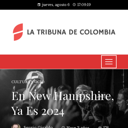
jueves, agosto 6
17:09:19
CULTURA Y OCIO
En New Hampshire,
Ya Es 2024
Sergio Giraldo
Hace 3 años
176