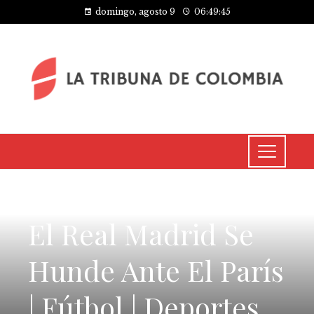
domingo, agosto 9
06:49:46
CULTURA Y OCIO
El Real Madrid Se
Hunde Ante El París
| Fútbol | Deportes