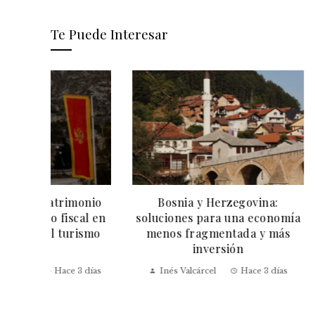
Te Puede Interesar
onio
Bosnia y Herzegovina:
Las compa
al en
soluciones para una economía
capitaliza
ismo
menos fragmentada y más
momentos h
inversión
Sophia Reyn
 días
Inés Valcárcel
Hace 3 días