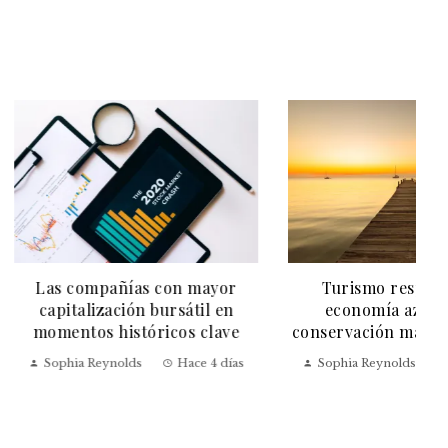
ñías con mayor
Turismo responsable y
ción bursátil en
economía azul para la
istóricos clave
conservación marina en Belice
olds
Hace 4 días
Sophia Reynolds
Hace 5 días