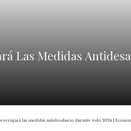
ará Las Medidas Antides
prorrogará las medidas antidesahucio durante todo 2024 | Econo