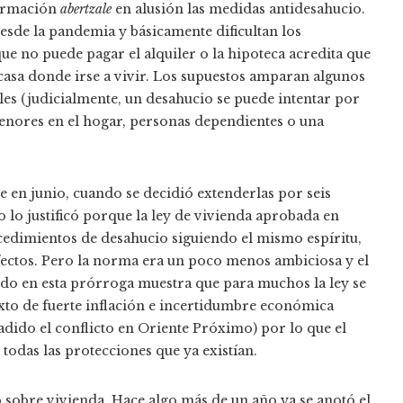
 formación
abertzale
en alusión las medidas antidesahucio.
desde la pandemia y básicamente dificultan los
e no puede pagar el alquiler o la hipoteca acredita que
a casa donde irse a vivir. Los supuestos amparan algunos
les (judicialmente, un desahucio se puede intentar por
menores en el hogar, personas dependientes o una
 en junio, cuando se decidió extenderlas por seis
o lo justificó porque la ley de vivienda aprobada en
dimientos de desahucio siguiendo el mismo espíritu,
fectos. Pero la norma era un poco menos ambiciosa y el
ido en esta prórroga muestra que para muchos la ley se
exto de fuerte inflación e incertidumbre económica
ñadido el conflicto en Oriente Próximo) por lo que el
 todas las protecciones que ya existían.
 sobre vivienda. Hace algo más de un año ya se anotó el