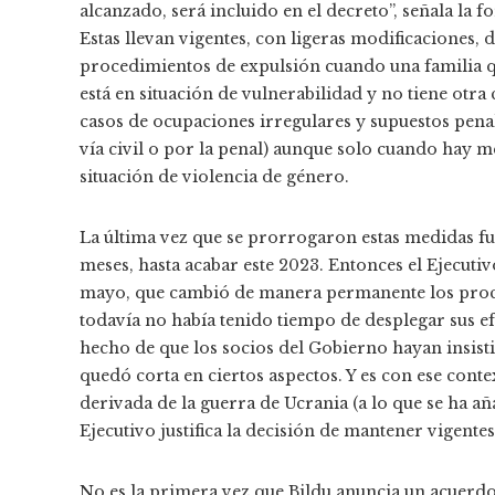
alcanzado, será incluido en el decreto”, señala la
Estas llevan vigentes, con ligeras modificaciones, 
procedimientos de expulsión cuando una familia qu
está en situación de vulnerabilidad y no tiene otr
casos de ocupaciones irregulares y supuestos pena
vía civil o por la penal) aunque solo cuando hay 
situación de violencia de género.
La última vez que se prorrogaron estas medidas fue
meses, hasta acabar este 2023. Entonces el Ejecutiv
mayo, que cambió de manera permanente los proce
todavía no había tenido tiempo de desplegar sus e
hecho de que los socios del Gobierno hayan insist
quedó corta en ciertos aspectos. Y es con ese cont
derivada de la guerra de Ucrania (a lo que se ha a
Ejecutivo justifica la decisión de mantener vigentes
No es la primera vez que Bildu anuncia un acuerdo