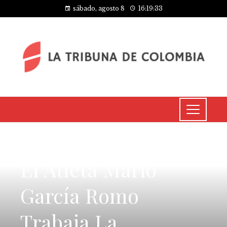
sábado, agosto 8
16:19:33
CULTURA Y OCIO
El Atleta Mario
García Romo
Trabaja La