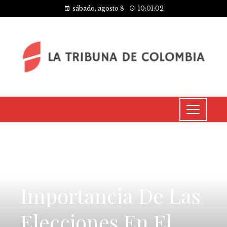
sábado, agosto 8
10:01:02
CULTURA Y OCIO
¿Cuál Es La
Importancia De Las
Elecciones En El