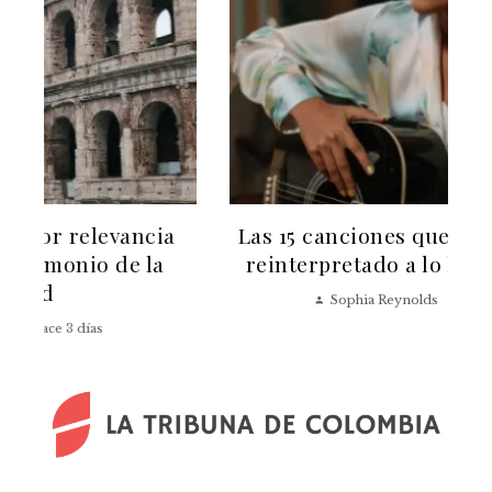
Las 15 canciones que más artistas han
reinterpretado a lo largo del tiempo
v
Sophia Reynolds
Hace 5 días