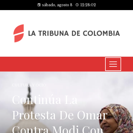
sábado, agosto 8
12:28:02
CULTURA Y OCIO
Continúa La
Protesta De Omar
Contra Modi Con