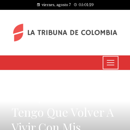
viernes, agosto 7
05:01:30
INVERSIONES Y NEGOCIOS
Con 40 Años Y
Tengo Que Volver A
Vivir Con Mis