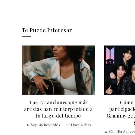
Te Puede Interesar
Las 15 canciones que más
Cómo a
arlos
artistas han reinterpretado a
participac
igioso
lo largo del tiempo
Grammy 2027
l
Sophia Reynolds
Hace 4 días
eses
Claudia Azeve