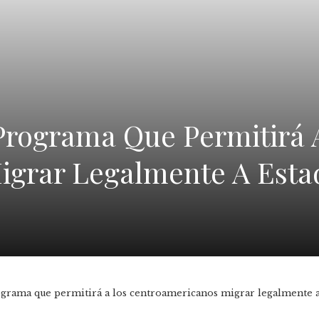
Programa Que Permitirá 
grar Legalmente A Estad
grama que permitirá a los centroamericanos migrar legalmente a