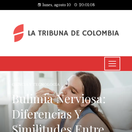
lunes, agosto 10
20:01:09
CIENCIA Y TECNOLOGÍA
Bulimia Nerviosa:
Diferencias Y
Similitudes Entre