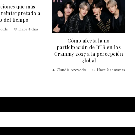
fecta la no
Avengers: Doomsday presenta
ión de BTS en los
a Doctor Doom como el
 a la percepción
enemigo definitivo
global
Sergio Giraldo
Hace 2 semanas
do
Hace 2 semanas