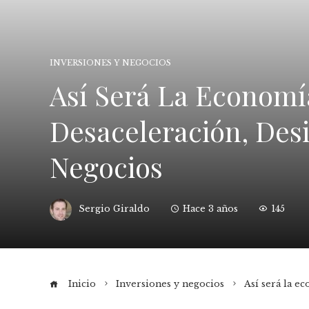
INVERSIONES Y NEGOCIOS
Así Será La Economí
Desaceleración, Desi
Negocios
Sergio Giraldo
Hace 3 años
145
Inicio
Inversiones y negocios
Así será la e