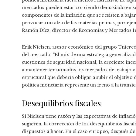
política monetaria fuera menos restrictiva, he aquí
mercados pueden estar corriendo demasiado en sus
componentes de la inflación que se resisten a baja
provocara un alza de las materias primas, por eje
Ramón Díez, director de Economías y Mercados In
Erik Nielsen, asesor económico del grupo Unicred
del mercado. “El mix de una estrategia generaliza
cuestiones de seguridad nacional, la creciente in
a mantener tensionados los mercados de trabajo va
estructural que debería obligar a subir el objetivo 
política monetaria represente un freno a la transi
Desequilibrios fiscales
Si Nielsen tiene razón y las expectativas de inflac
sugieren, la corrección de los desequilibrios fiscal
dispuestos a hacer. En el caso europeo, después de 