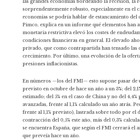
las grandes economías bordeando la recesión, la r
sorprendentemente robusto, especialmente en el ca
economías se podría hablar de estancamiento del c
Pimco, explica en un informe qué elementos han ayu
monetaria restrictiva elevó los costes de endeud
condiciones financieras en general. El elevado aho
privado, que como contrapartida han tensado las cu
crecimiento. Por último, una evolución de la ofer
presiones inflacionistas.
En números —los del FMI— esto supone pasar de un 
previsto en octubre de hace un año a un 3%; del 2
estimado; del 5% en el caso de China y no del 4,4% 
avanzadas, frente al 1,1% calculado un año atrás. P
frente al 1,1% previsto), lastrada sobre todo por e
contracción del 0,5% este año, más del 0,3% calcula
se encuentra España, que según el FMI cerrará el 
que preveía hace un año.