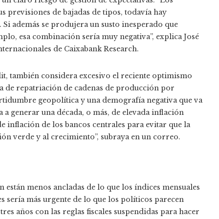
 un claro riesgo de gestión de expectativas. “Los
 previsiones de bajadas de tipos, todavía hay
r. Si además se produjera un susto inesperado que
mplo, esa combinación sería muy negativa”, explica José
ternacionales de Caixabank Research.
it, también considera excesivo el reciente optimismo
da de repatriación de cadenas de producción por
certidumbre geopolítica y una demografía negativa que va
 a generar una década, o más, de elevada inflación
de inflación de los bancos centrales para evitar que la
ción verde y al crecimiento”, subraya en un correo.
ión están menos ancladas de lo que los índices mensuales
es sería más urgente de lo que los políticos parecen
tres años con las reglas fiscales suspendidas para hacer