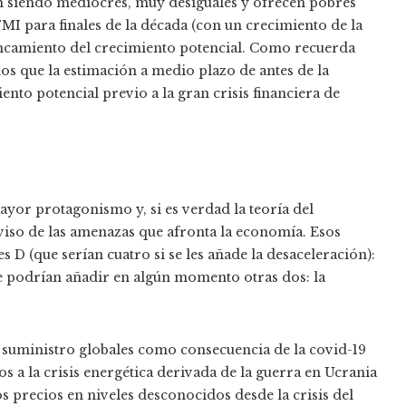
en siendo mediocres, muy desiguales y ofrecen pobres
FMI para finales de la década (con un crecimiento de la
tancamiento del crecimiento potencial. Como recuerda
 que la estimación a medio plazo de antes de la
nto potencial previo a la gran crisis financiera de
ayor protagonismo y, si es verdad la teoría del
iso de las amenazas que afronta la economía. Esos
 D (que serían cuatro si se les añade la desaceleración):
se podrían añadir en algún momento otras dos: la
e suministro globales como consecuencia de la covid-19
 a la crisis energética derivada de la guerra en Ucrania
os precios en niveles desconocidos desde la crisis del