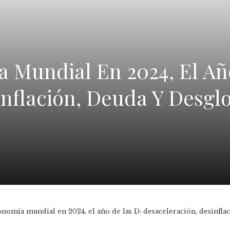
a Mundial En 2024, El Añ
nflación, Deuda Y Desglo
conomía mundial en 2024, el año de las D: desaceleración, desinfla