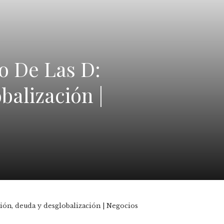
o De Las D:
balización |
ción, deuda y desglobalización | Negocios