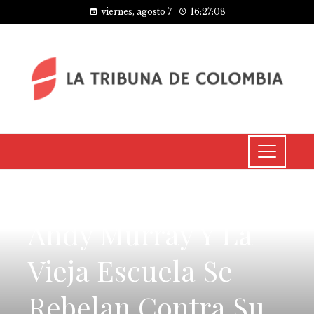
viernes, agosto 7
16:27:09
CULTURA Y OCIO
Andy Murray Y La
Vieja Escuela Se
Rebelan Contra Su