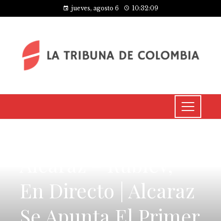
jueves, agosto 6
10:32:11
CULTURA Y OCIO
Alcaraz – Rublev,
En Directo | Alcaraz
Se Apunta El Primer