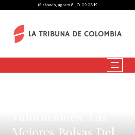
sábado, agosto 8
09:08:20
CULTURA Y OCIO
5 Estrellas Y 175.000
Valoraciones: Las
Mejores Bolsas Del