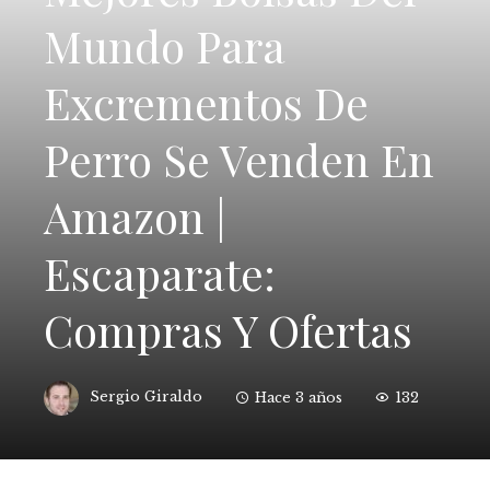
Mundo Para
Excrementos De
Perro Se Venden En
Amazon |
Escaparate:
Compras Y Ofertas
Sergio Giraldo
Hace 3 años
132