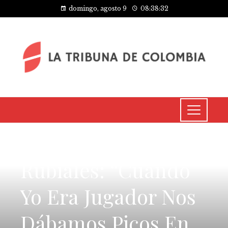
domingo, agosto 9
08:38:32
CULTURA Y OCIO
Rubiales: “Cuando
Yo Era Jugador Nos
Dábamos Picos En