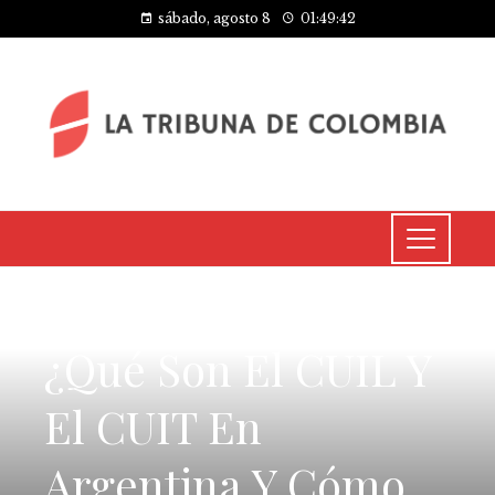
sábado, agosto 8
01:49:42
CULTURA Y OCIO
¿Qué Son El CUIL Y
El CUIT En
Argentina Y Cómo