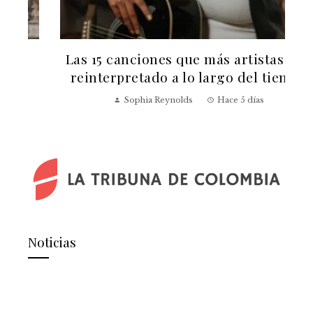
Las 15 canciones que más artistas han
reinterpretado a lo largo del tiempo
v
Sophia Reynolds
Hace 5 días
Noticias