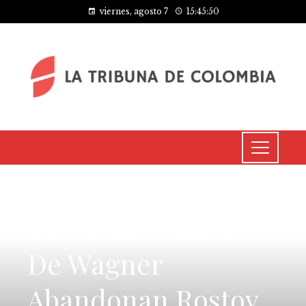
viernes, agosto 7
15:45:50
CULTURA Y OCIO
Los Combatientes
De Wagner
Abandonan Rostov