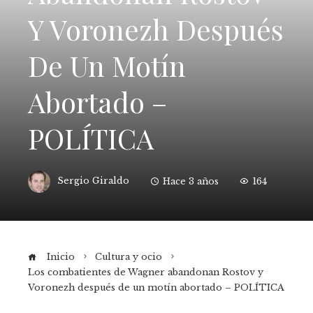
Y Voronezh Después
De Un Motín
Abortado –
POLÍTICA
Sergio Giraldo
Hace 3 años
164
Inicio
Cultura y ocio
Los combatientes de Wagner abandonan Rostov y
Voronezh después de un motín abortado – POLÍTICA