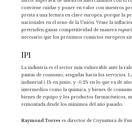
fuerte superávit de nuestros intercambios con el re
conviene cuidar y poner en valor con nuestros pro
presta a una lectura en clave europea, porque la p
nacionales en el seno de la Unión. Véase la inflaci
pretenden ganar competitividad de manera espuria 
necesario que los próximos comicios europeos sirv
IPI
La industria es el sector más vulnerable ante la ra
pautas de consumo, sesgadas hacia los servicios. L
industrial (-1% en junio, y -0,2% en lo que va de añ
intermedios como la química, y bienes de consumo.
bienes de equipo y los productos farmacéuticos, m
remontada desde los mínimos del año pasado.
Raymond Torres
es director de Coyuntura de F