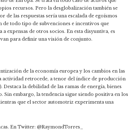
sto de Europa. Se trata en todo caso de activos que
pios recursos. Pero la desglobalización también se
eor de las respuestas sería una escalada de egoísmos
ón de todo tipo de subvenciones e incentivos que
a expensas de otros socios. En esta disyuntiva, es
an para definir una visión de conjunto.
lentización de la economía europea y los cambios en las
a actividad retrocede, a tenor del índice de producción
o). Destaca la debilidad de las ramas de energía, bienes
 Sin embargo, la tendencia sigue siendo positiva en los
ientras que el sector automotriz experimenta una
uncas. En Twitter: @RaymondTorres_