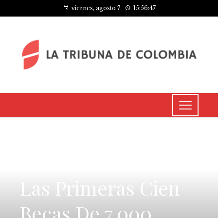
viernes, agosto 7
15:56:48
INVERSIONES Y NEGOCIOS
Hacienda Concede
Las Primeras Cien
Becas De 7.000