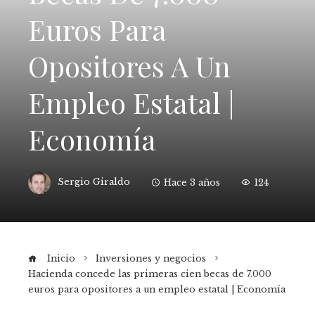
Euros Para
Opositores A Un
Empleo Estatal |
Economía
Sergio Giraldo
Hace 3 años
124
Inicio
Inversiones y negocios
Hacienda concede las primeras cien becas de 7.000
euros para opositores a un empleo estatal | Economía