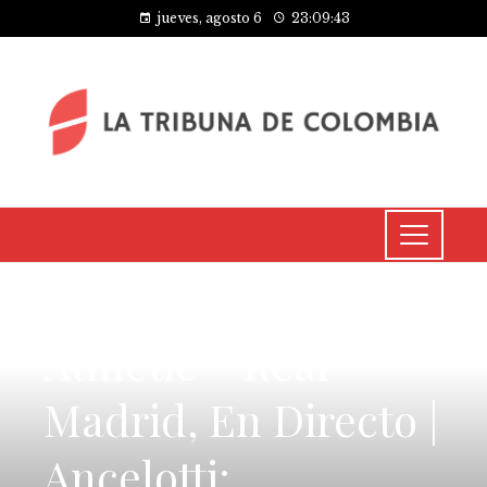
jueves, agosto 6
23:09:44
CULTURA Y OCIO
Athletic – Real
Madrid, En Directo |
Ancelotti: